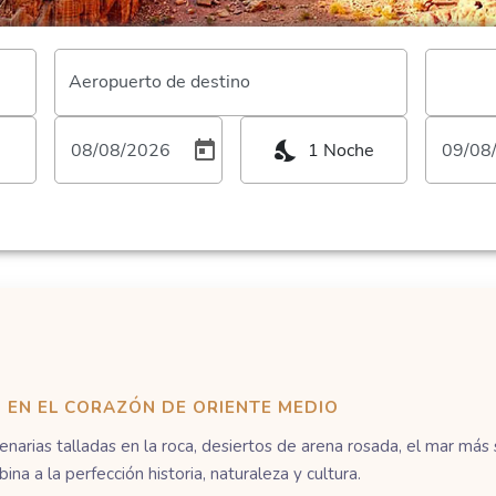
Aeropuerto de destino
today
nights_stay
1 Noche
N EN EL CORAZÓN DE ORIENTE MEDIO
lenarias talladas en la roca, desiertos de arena rosada, el mar m
a a la perfección historia, naturaleza y cultura.