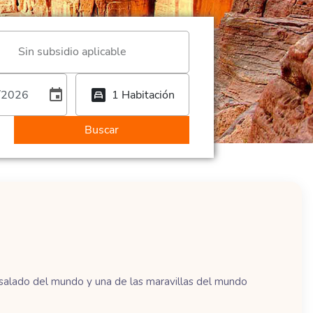
Sin subsidio aplicable
event
bedroom_child
1 Habitación
Buscar
ás salado del mundo y una de las maravillas del mundo