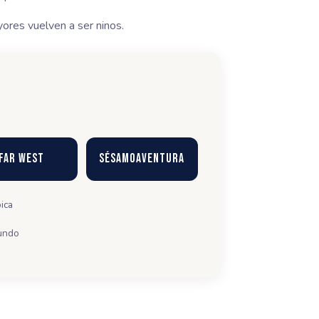
ores vuelven a ser ninos.
Far West
SésamoAventura
ica
mundo