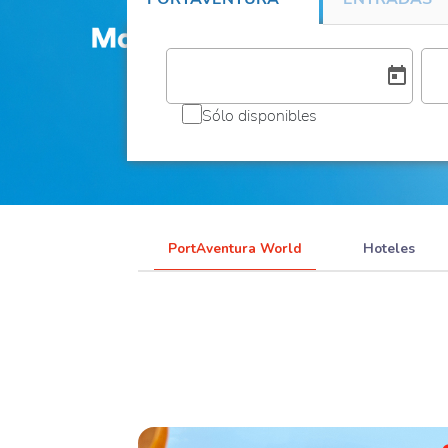
today
Sólo disponibles
PortAventura World
Hoteles