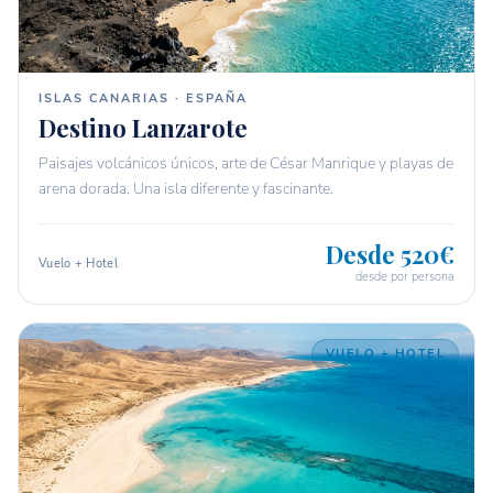
ISLAS CANARIAS · ESPAÑA
Destino Lanzarote
Paisajes volcánicos únicos, arte de César Manrique y playas de
arena dorada. Una isla diferente y fascinante.
Desde 520€
Vuelo + Hotel
desde por persona
VUELO + HOTEL